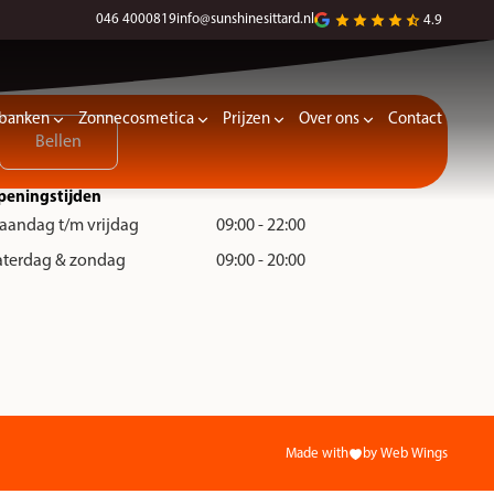
.
046 4000819
info@sunshinesittard.nl
4.9
banken
Zonnecosmetica
Prijzen
Over ons
Contact
Bellen
peningstijden
aandag t/m vrijdag
09:00 - 22:00
aterdag & zondag
09:00 - 20:00
Made with
by Web Wings