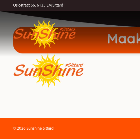
Een zonnebank reserveren is niet verplicht, maar wel prettig. Zo is er
Oslostraat 66, 6135 LM Sittard
Maak
© 2026 Sunshine Sittard