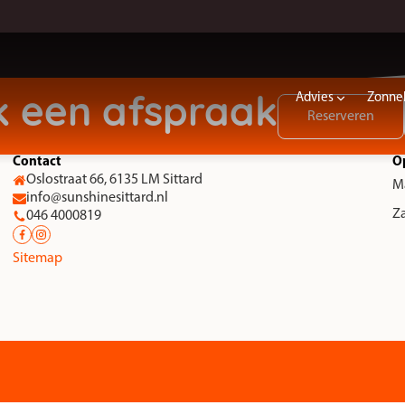
 voldoende tijd voor uitleg en hoef je niet te wachten als het druk is
Advies
Zonne
 een afspraak
Reserveren
Contact
O
Oslostraat 66, 6135 LM Sittard
M
info@sunshinesittard.nl
Z
046 4000819
Sitemap