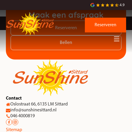
Super solarium w dobrej cenie 🙂 polecam
4.9
Maak een afspraak
Reserveren
Reserveren
Bellen
Contact
Oslostraat 66, 6135 LM Sittard
info@sunshinesittard.nl
046 4000819
Sitemap