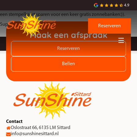
ShunShine altijd vriendelijke mensen, een goede prijs , je kan via
4.9
een stempelkaart sparen voor een keer gratis zonnebanken:)).
Super hygiënisch ,zeer aan te bevelen
Reserveren
Maak een afspraak
Reserveren
Bellen
Contact
Oslostraat 66, 6135 LM Sittard
info@sunshinesittard.nl