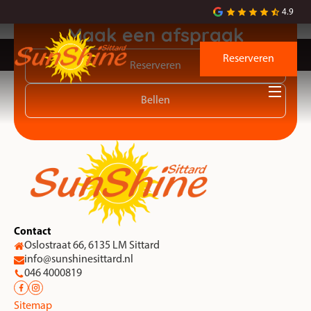
Superchill en goede zonnebanken. Vriendelijk . Zeker aan te raden!
4.9
Maak een afspraak
Reserveren
Reserveren
Bellen
Contact
Oslostraat 66, 6135 LM Sittard
info@sunshinesittard.nl
046 4000819
Sitemap