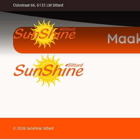
Ben zeer te vreden en het personeel is zeer behulpzaam.
Oslostraat 66, 6135 LM Sittard
Maak
© 2026 Sunshine Sittard