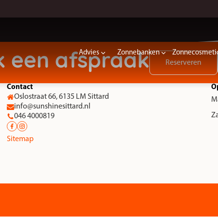
Advies
Zonnebanken
Zonnecosmeti
 een afspraak
Reserveren
Contact
O
Oslostraat 66, 6135 LM Sittard
M
info@sunshinesittard.nl
Z
046 4000819
Sitemap