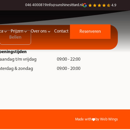
046 4000819
info@sunshinesittard.nl
4.9
ca
Prijzen
Over ons
Contact
Reserveren
Bellen
peningstijden
aandag t/m vrijdag
09:00 - 22:00
aterdag & zondag
09:00 - 20:00
Made with
by Web Wings